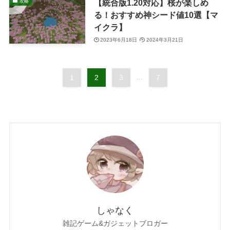
【統合版1.20対応】桜が楽しめ
攻略
る！おすすめ神シード値10選【マ
イクラ】
2023年6月18日
2024年3月21日
1
2
3
...
7
しゃなく
雑記ゲーム&ガジェットブロガー